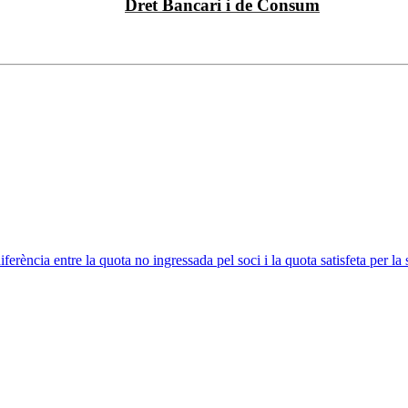
Dret Bancari i de Consum
ferència entre la quota no ingressada pel soci i la quota satisfeta per la 