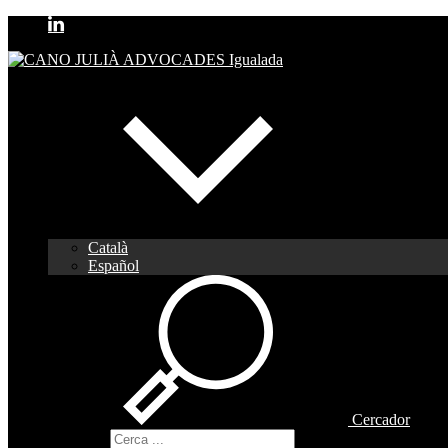
Català
Español
Cercador
Cercador