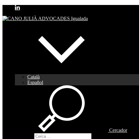
Català
Español
Cercador
Cercador