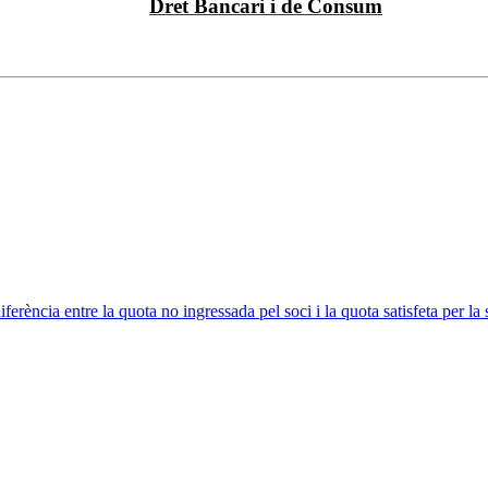
Dret Bancari i de Consum
ferència entre la quota no ingressada pel soci i la quota satisfeta per la 