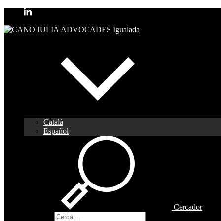
Català
Español
Cercador
Cercador