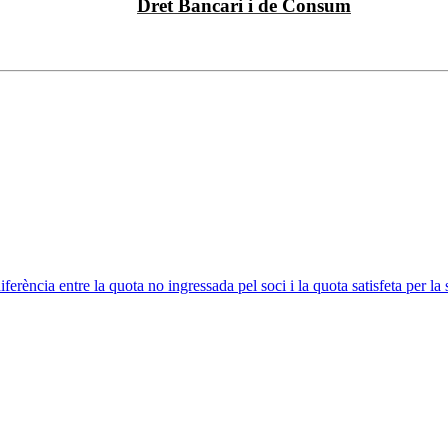
Dret Bancari i de Consum
ferència entre la quota no ingressada pel soci i la quota satisfeta per la 