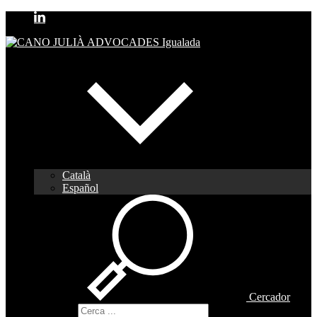
Català
Español
Cercador
Cercador