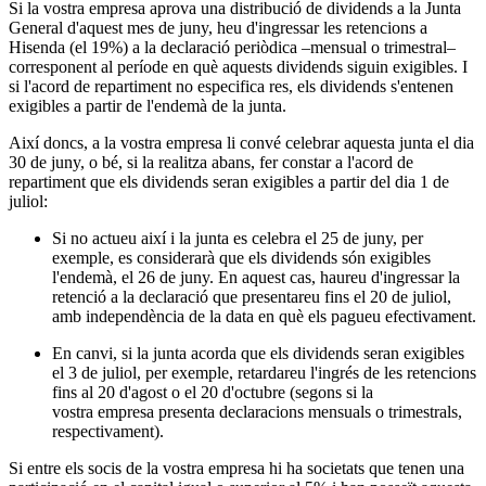
Si la vostra empresa aprova una distribució de dividends a la Junta
General d'aquest mes de juny, heu d'ingressar les retencions a
Hisenda (el 19%) a la declaració periòdica –mensual o trimestral–
corresponent al període en què aquests dividends siguin exigibles. I
si l'acord de repartiment no especifica res, els dividends s'entenen
exigibles a partir de l'endemà de la junta.
Així doncs, a la vostra empresa li convé celebrar aquesta junta el dia
30 de juny, o bé, si la realitza abans, fer constar a l'acord de
repartiment que els dividends seran exigibles a partir del dia 1 de
juliol:
Si no actueu així i la junta es celebra el 25 de juny, per
exemple, es considerarà que els dividends són exigibles
l'endemà, el 26 de juny. En aquest cas, haureu d'ingressar la
retenció a la declaració que presentareu fins el 20 de juliol,
amb independència de la data en què els pagueu efectivament.
En canvi, si la junta acorda que els dividends seran exigibles
el 3 de juliol, per exemple, retardareu l'ingrés de les retencions
fins al 20 d'agost o el 20 d'octubre (segons si la
vostra empresa presenta declaracions mensuals o trimestrals,
respectivament).
Si entre els socis de la vostra empresa hi ha societats que tenen una