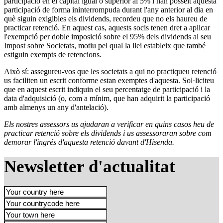
participació en el capital igual o superior al 5% i han posseït aquesta
participació de forma ininterrompuda durant l'any anterior al dia en
què siguin exigibles els dividends, recordeu que no els haureu de
practicar retenció. En aquest cas, aquests socis tenen dret a aplicar
l'exempció per doble imposició sobre el 95% dels dividends al seu
Impost sobre Societats, motiu pel qual la llei estableix que també
estiguin exempts de retencions.
Això sí: assegureu-vos que les societats a qui no practiqueu retenció
us faciliten un escrit conforme estan exemptes d'aquesta. Sol·liciteu
que en aquest escrit indiquin el seu percentatge de participació i la
data d'adquisició (o, com a mínim, que han adquirit la participació
amb almenys un any d'antelació).
Els nostres assessors us ajudaran a verificar en quins casos heu de
practicar retenció sobre els dividends i us assessoraran sobre com
demorar l'ingrés d'aquesta retenció davant d'Hisenda.
Newsletter d'actualitat