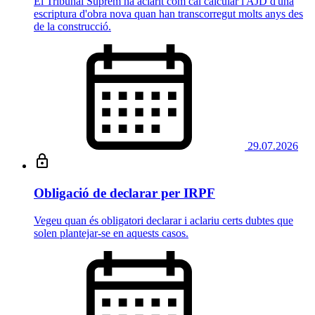
El Tribunal Suprem ha aclarit com cal calcular l'AJD d'una
escriptura d'obra nova quan han transcorregut molts anys des
de la construcció.
29.07.2026
Obligació de declarar per IRPF
Vegeu quan és obligatori declarar i aclariu certs dubtes que
solen plantejar-se en aquests casos.