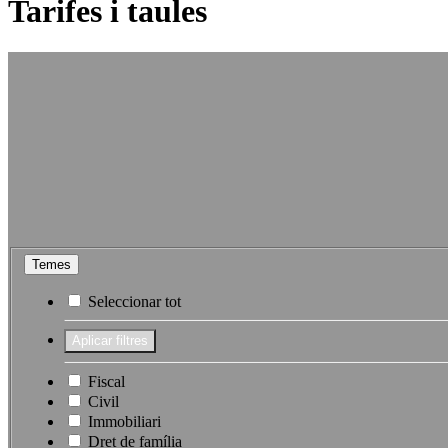
Tarifes i taules
Temes
Seleccionar tot
Fiscal
Civil
Immobiliari
Dret de família