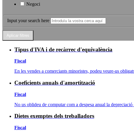
Negoci
Input your search here
Tipus d'IVA i de recàrrec d'equivalència
Fiscal
En les vendes a comerciants minoristes, podeu veure-us obligats 
Coeficients anuals d'amortització
Fiscal
No us oblideu de computar com a despesa anual la depreciació de
Dietes exemptes dels treballadors
Fiscal