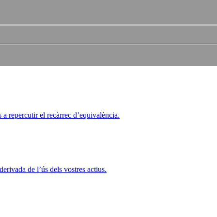
a repercutir el recàrrec d’equivalència.
rivada de l’ús dels vostres actius.