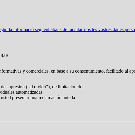
u la informació següent abans de facilitar-nos les vostres dades perso
483R
nformativas y comerciales, en base a su consentimiento, facilitado al ap
de supresión ("al olvido"), de limitación del
ividuales automatizadas.
 usted presentar una reclamación ante la