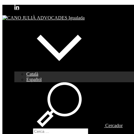
Català
Español
Cercador
Cercador