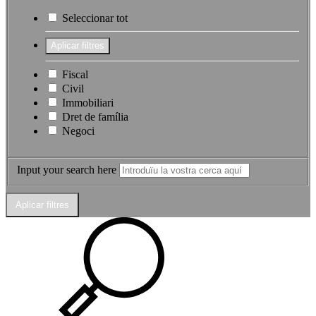
Seleccionar tot
Fiscal
Civil
Immobiliari
Dret de família
Negoci
Input your search here