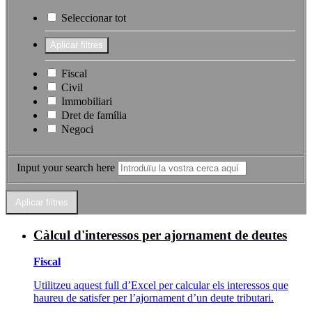
Seleccionar tot
Fiscal
Civil
Immobiliari
Dret de família
Negoci
Input your search here
Càlcul d'interessos per ajornament de deutes
Fiscal
Utilitzeu aquest full d’Excel per calcular els interessos que
haureu de satisfer per l’ajornament d’un deute tributari.