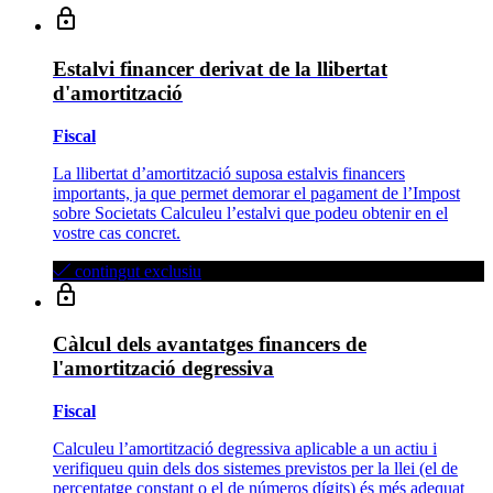
Estalvi financer derivat de la llibertat
d'amortització
Fiscal
La llibertat d’amortització suposa estalvis financers
importants, ja que permet demorar el pagament de l’Impost
sobre Societats Calculeu l’estalvi que podeu obtenir en el
vostre cas concret.
contingut exclusiu
Càlcul dels avantatges financers de
l'amortització degressiva
Fiscal
Calculeu l’amortització degressiva aplicable a un actiu i
verifiqueu quin dels dos sistemes previstos per la llei (el de
percentatge constant o el de números dígits) és més adequat