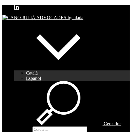
Català
Español
Cercador
Cercador