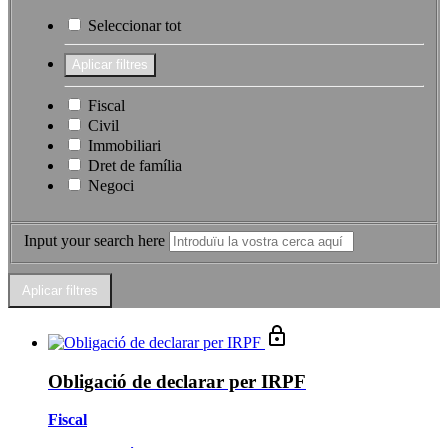
Seleccionar tot
Fiscal
Civil
Immobiliari
Dret de família
Negoci
Input your search here
Obligació de declarar per IRPF
Fiscal