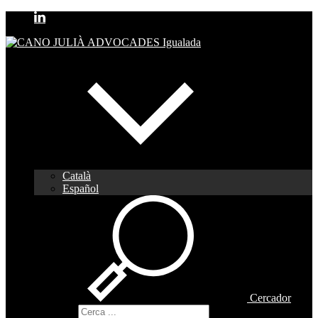
Català
Español
Cercador
Cercador