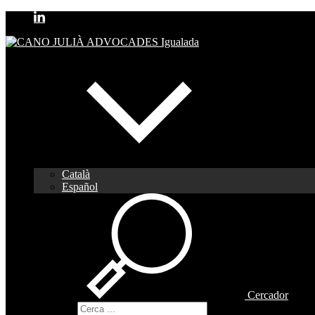
Català
Español
Cercador
Cercador