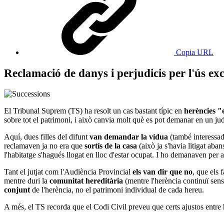
Copia URL
Reclamació de danys i perjudicis per l'ús exc
El Tribunal Suprem (TS) ha resolt un cas bastant típic en
herències "
sobre tot el patrimoni, i això canvia molt què es pot demanar en un jud
Aquí, dues filles del difunt
van demandar la vídua
(també interessad
reclamaven ja no era que
sortís de la casa
(això ja s'havia litigat ab
l'habitatge s'hagués llogat en lloc d'estar ocupat. I ho demanaven per a
Tant el jutjat com l'Audiència Provincial
els van dir que no
, que els 
mentre duri la
comunitat hereditària
(mentre l'herència continuï sens
conjunt
de l'herència, no el patrimoni individual de cada hereu.
A més, el TS recorda que el Codi Civil preveu que certs ajustos entre 