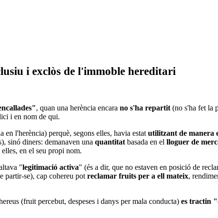
lusiu i exclòs de l'immoble hereditari
encallades"
, quan una herència encara
no s'ha repartit
(no s'ha fet la
ici i en nom de qui.
a en l'herència) perquè, segons elles, havia estat
utilitzant de manera 
ans), sinó diners: demanaven una
quantitat
basada en el
lloguer de mer
 elles, en el seu propi nom.
faltava "
legitimació activa
" (és a dir, que no estaven en posició de recl
e partir-se), cap cohereu pot
reclamar fruits per a ell mateix
, rendime
hereus (fruit percebut, despeses i danys per mala conducta)
es tractin "