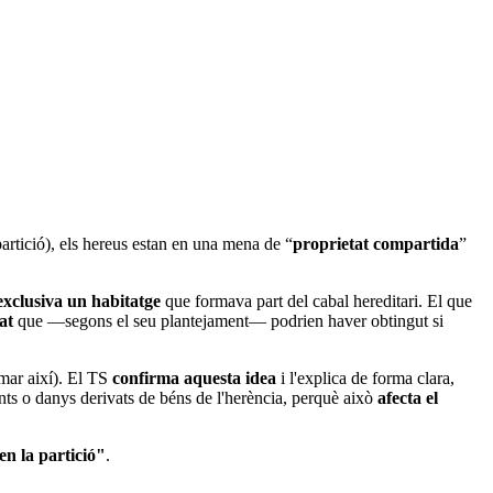
 partició), els hereus estan en una mena de “
proprietat compartida
”
exclusiva un habitatge
que formava part del cabal hereditari. El que
cat
que —segons el seu plantejament— podrien haver obtingut si
amar així). El TS
confirma aquesta idea
i l'explica de forma clara,
nts o danys derivats de béns de l'herència, perquè això
afecta el
en la partició"
.