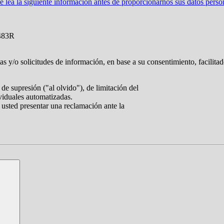
ea la siguiente información antes de proporcionarnos sus datos perso
483R
tas y/o solicitudes de información, en base a su consentimiento, facilita
de supresión ("al olvido"), de limitación del
ividuales automatizadas.
 usted presentar una reclamación ante la